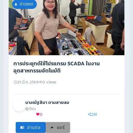
ข่าวฮอต
การประยุกต์ใช้โปรแกรม SCADA ในงาน
อุตสาหกรรมอัตโนมัติ
25 มี.ค. 2569
0 views
นางณัฐสิมา ตามสายลม
ผู้เขียน
0
291
อ่านต่อ
แชร์