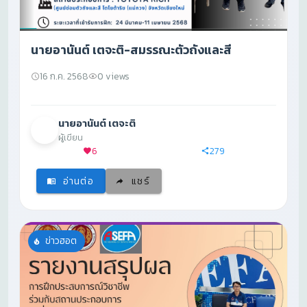
นายอานันต์ เตจะติ-สมรรณะตัวถังและสี
16 ก.ค. 2568
0 views
นายอานันต์ เตจะติ
ผู้เขียน
6
279
อ่านต่อ
แชร์
ข่าวฮอต