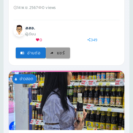
รนันท์ นาคสุข
14 พ.ย. 2567
0 views
สสอ.
ผู้เขียน
0
349
อ่านต่อ
แชร์
ข่าวฮอต